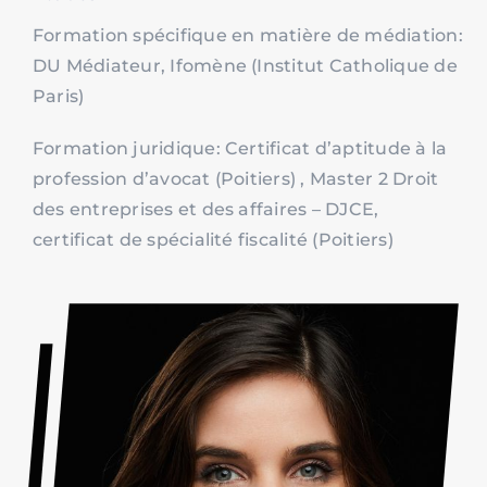
Formation spécifique en matière de médiation:
DU Médiateur, Ifomène (Institut Catholique de
Paris)
Formation juridique: Certificat d’aptitude à la
profession d’avocat (Poitiers) , Master 2 Droit
des entreprises et des affaires – DJCE,
certificat de spécialité fiscalité (Poitiers)