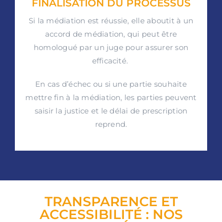
FINALISATION DU PROCESSUS
Si la médiation est réussie, elle aboutit à un
accord de médiation, qui peut être
homologué par un juge pour assurer son
efficacité.
En cas d’échec ou si une partie souhaite
mettre fin à la médiation, les parties peuvent
saisir la justice et le délai de prescription
reprend.
TRANSPARENCE ET
ACCESSIBILITÉ : NOS