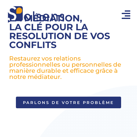
Passer
au
LA MÉDIATION,
To
contenu
LA CLÉ POUR LA
Na
RESOLUTION DE VOS
ACCUEIL
CONFLITS
MÉDIATIONS
Restaurez vos relations
professionnelles ou personnelles de
ESPACE AVOCATS
manière durable et efficace grâce à
notre médiateur.
CONTACT
PARLONS DE VOTRE PROBLÈME